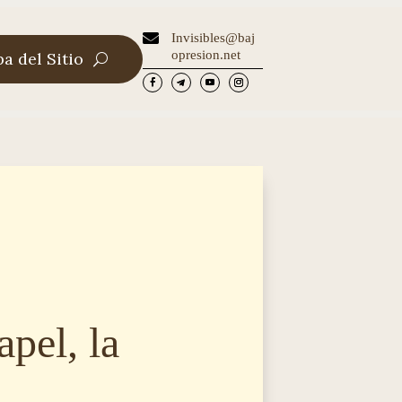

Invisibles@baj
opresion.net
a del Sitio
apel, la