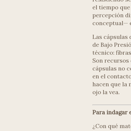
el tiempo que
percepción di
conceptual— e
Las cápsulas d
de Bajo Presi
técnico: fibra
Son recursos d
cápsulas no co
en el contacto
hacen que la 
ojo la vea.
Para indagar e
¿Con qué mate