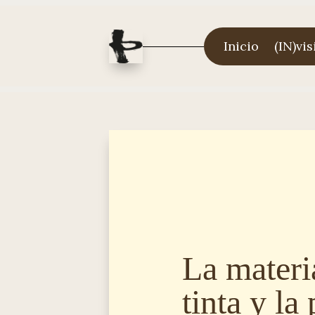
Inicio
(IN)vis
La materia
tinta y la