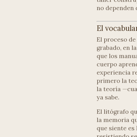
no dependen d
El vocabula
El proceso de 
grabado, en la
que los manua
cuerpo aprend
experiencia r
primero la teo
la teoría —cua
ya sabe.
El litógrafo q
la memoria qu
que siente es
resistiendo s