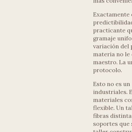
más convenien
Exactamente e
predictibilid
practicante q
gramaje unifor
variación del 
materia no le 
maestro. La u
protocolo.
Esto no es un
industriales.
materiales co
flexible. Un 
fibras distint
soportes que
taller constru