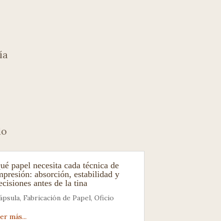
ía
do
ué papel necesita cada técnica de
mpresión: absorción, estabilidad y
ecisiones antes de la tina
ápsula
,
Fabricación de Papel
,
Oficio
eer más...