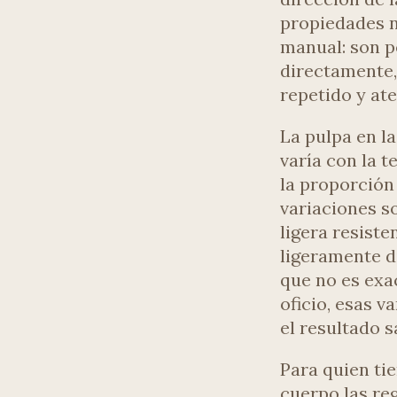
propiedades n
manual: son p
directamente,
repetido y ate
La pulpa en la
varía con la 
la proporción 
variaciones s
ligera resiste
ligeramente d
que no es exa
oficio, esas va
el resultado s
Para quien tie
cuerpo las re