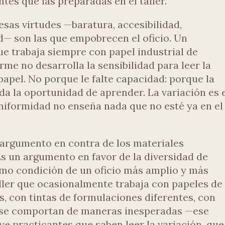
tes que las preparadas en el taller.
sas virtudes —baratura, accesibilidad,
ad— son las que empobrecen el oficio. Un
ue trabaja siempre con papel industrial de
me no desarrolla la sensibilidad para leer la
papel. No porque le falte capacidad: porque la
da la oportunidad de aprender. La variación es 
niformidad no enseña nada que no esté ya en el
 argumento en contra de los materiales
 Es un argumento en favor de la diversidad de
mo condición de un oficio más amplio y más
taller que ocasionalmente trabaja con papeles de
as, con tintas de formulaciones diferentes, con
 se comportan de maneras inesperadas —ese
ye practicantes que saben leer la variación, que