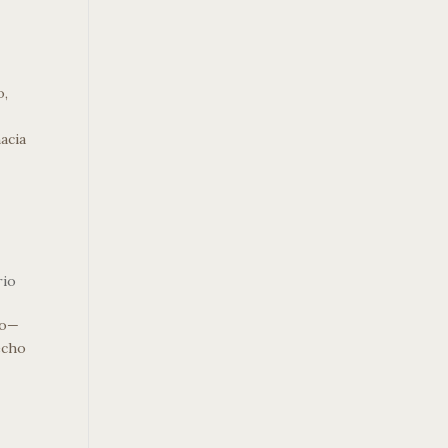
o,
acia
rio
po—
echo