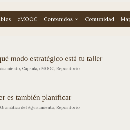
ibles
cMOOC
Contenidos
Comunidad
Map
qué modo estratégico está tu taller
uisamiento
,
Cápsula
,
cMOOC
,
Repositorio
r es también planificar
,
Gramática del Aguisamiento
,
Repositorio