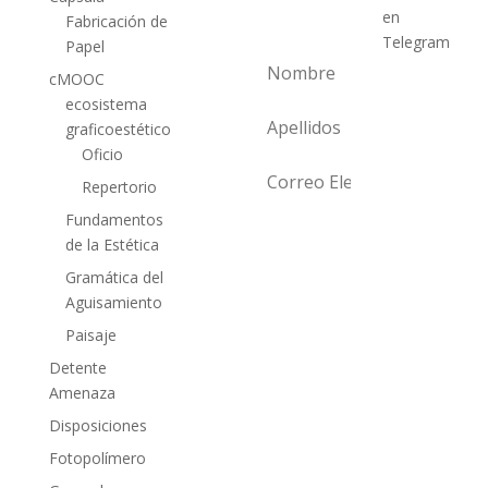
nuestras
en
Fabricación de
noticias
Telegram
Papel
cMOOC
ecosistema
graficoestético
Oficio
Repertorio
Fundamentos
Sub
de la Estética
scri
Gramática del
Aguisamiento
be
Paisaje
Detente
Amenaza
Disposiciones
Fotopolímero