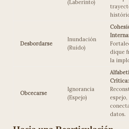
(Laberinto)
trayect
históri
Cohesi
Interna
Inundación
Desbordarse
Fortale
(Ruido)
dique f
la impl
Alfabet
Crítica:
Ignorancia
Reconst
Obcecarse
(Espejo)
espejo,
conecta
datos.