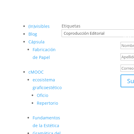
Bol
Etiquetas
(In)visibles
Conoce
Suc
Blog
Cápsula
Fabricación
de Papel
cMOOC
ecosistema
Su
graficoestético
Oficio
Repertorio
Fundamentos
de la Estética
Gramática del