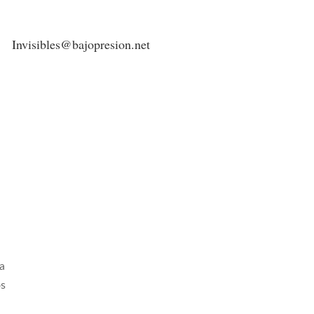
Invisibles@bajopresion.net
la
os