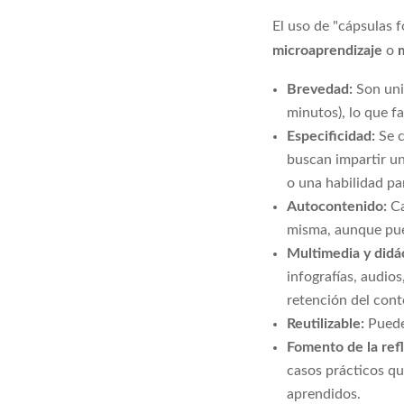
El uso de "cápsulas 
microaprendizaje
o
Brevedad:
Son uni
minutos), lo que f
Especificidad:
Se c
buscan impartir u
o una habilidad par
Autocontenido:
Ca
misma, aunque pue
Multimedia y didá
infografías, audios
retención del cont
Reutilizable:
Puede
Fomento de la refl
casos prácticos qu
aprendidos.