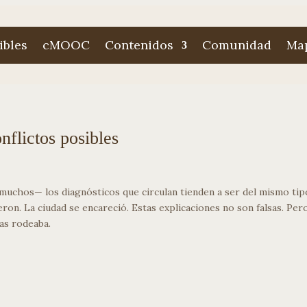
ibles
cMOOC
Contenidos
Comunidad
Map
onflictos posibles
 muchos— los diagnósticos que circulan tienden a ser del mismo tip
ron. La ciudad se encareció. Estas explicaciones no son falsas. Per
las rodeaba.