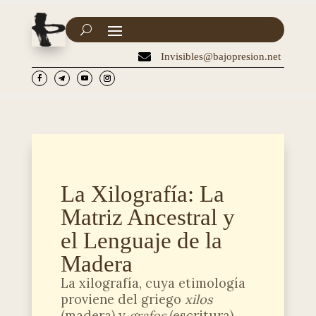

Invisibles@bajopresion.net
La Xilografía: La
Matriz Ancestral y
el Lenguaje de la
Madera
La xilografía, cuya etimología
proviene del griego
xilos
(madera) y
grafos
(escritura),